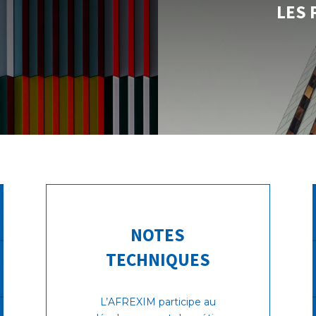
LES 
NOTES
TECHNIQUES
L’AFREXIM participe au