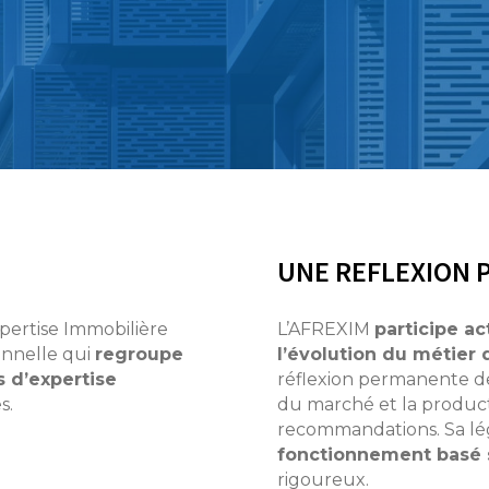
UNE REFLEXION
xpertise Immobilière
L’AFREXIM
participe ac
onnelle qui
regroupe
l’évolution du métier 
s d’expertise
réflexion permanente d
s.
du marché et la product
recommandations. Sa lég
fonctionnement basé 
rigoureux.