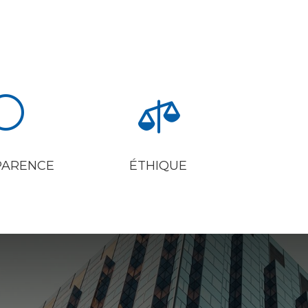
U

PARENCE
ÉTHIQUE