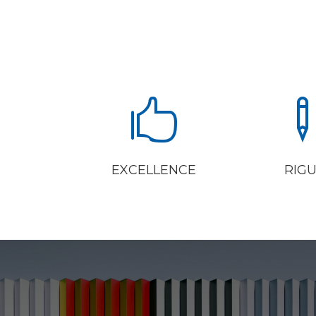

EXCELLENCE
RIG